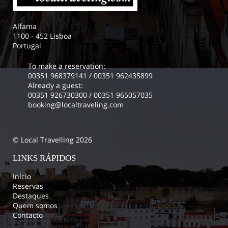
Alfama
1100 - 452 Lisboa
Portugal
To make a reservation:
00351 968379141
/
00351 962435899
Already a guest:
00351 926730300
/
00351 965057035
booking@localtraveling.com
© Local Travelling 2026
LINKS RÁPIDOS
Início
Reservas
Destaques
Quem somos
Contacto