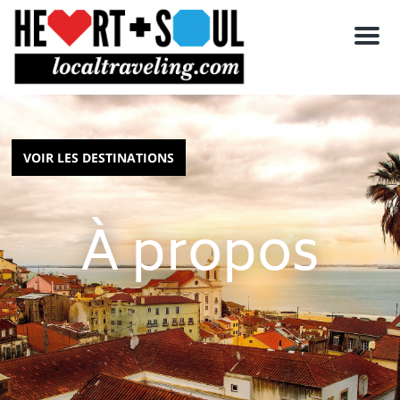
M
e
n
u
VOIR LES DESTINATIONS
À propos