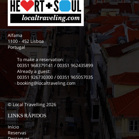
Alfama
1100 - 452 Lisboa
Portugal
To make a reservation:
00351 968379141
/
00351 962435899
Already a guest:
00351 926730300
/
00351 965057035
booking@localtraveling.com
© Local Travelling 2026
LINKS RÁPIDOS
Início
Reservas
Destaques