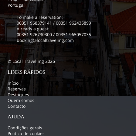
Portugal
To make a reservation:
00351 968379141
/
00351 962435899
Already a guest:
00351 926730300
/
00351 965057035
booking@localtraveling.com
© Local Travelling 2026
LINKS RÁPIDOS
Início
Reservas
Destaques
Quem somos
Contacto
AJUDA
Condições gerais
Politica de cookies