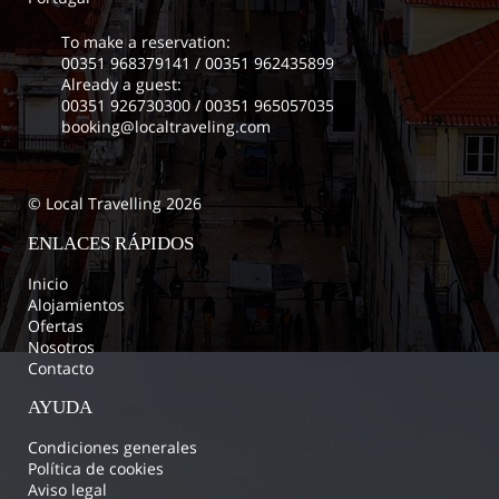
To make a reservation:
00351 968379141
/
00351 962435899
Already a guest:
00351 926730300
/
00351 965057035
booking@localtraveling.com
© Local Travelling 2026
ENLACES RÁPIDOS
Inicio
Alojamientos
Ofertas
Nosotros
Contacto
AYUDA
Condiciones generales
Política de cookies
Aviso legal