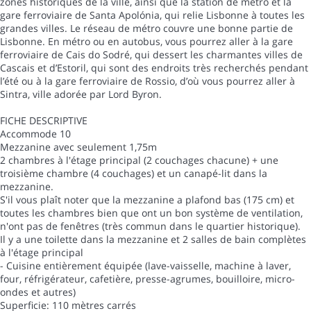
zones historiques de la ville, ainsi que la station de métro et la
gare ferroviaire de Santa Apolónia, qui relie Lisbonne à toutes les
grandes villes. Le réseau de métro couvre une bonne partie de
Lisbonne. En métro ou en autobus, vous pourrez aller à la gare
ferroviaire de Cais do Sodré, qui dessert les charmantes villes de
Cascais et d’Estoril, qui sont des endroits très recherchés pendant
l’été ou à la gare ferroviaire de Rossio, d’où vous pourrez aller à
Sintra, ville adorée par Lord Byron.
FICHE DESCRIPTIVE
Accommode 10
Mezzanine avec seulement 1,75m
2 chambres à l'étage principal (2 couchages chacune) + une
troisième chambre (4 couchages) et un canapé-lit dans la
mezzanine.
S'il vous plaît noter que la mezzanine a plafond bas (175 cm) et
toutes les chambres bien que ont un bon système de ventilation,
n'ont pas de fenêtres (très commun dans le quartier historique).
Il y a une toilette dans la mezzanine et 2 salles de bain complètes
à l'étage principal
- Cuisine entièrement équipée (lave-vaisselle, machine à laver,
four, réfrigérateur, cafetière, presse-agrumes, bouilloire, micro-
ondes et autres)
Superficie: 110 mètres carrés