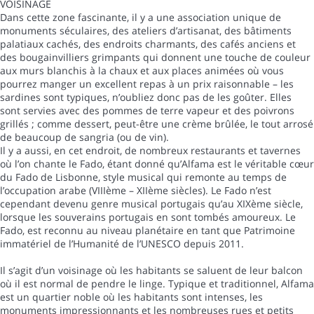
VOISINAGE
Dans cette zone fascinante, il y a une association unique de
monuments séculaires, des ateliers d’artisanat, des bâtiments
palatiaux cachés, des endroits charmants, des cafés anciens et
des bougainvilliers grimpants qui donnent une touche de couleur
aux murs blanchis à la chaux et aux places animées où vous
pourrez manger un excellent repas à un prix raisonnable – les
sardines sont typiques, n’oubliez donc pas de les goûter. Elles
sont servies avec des pommes de terre vapeur et des poivrons
grillés ; comme dessert, peut-être une crème brûlée, le tout arrosé
de beaucoup de sangria (ou de vin).
Il y a aussi, en cet endroit, de nombreux restaurants et tavernes
où l’on chante le Fado, étant donné qu’Alfama est le véritable cœur
du Fado de Lisbonne, style musical qui remonte au temps de
l’occupation arabe (VIIIème – XIIème siècles). Le Fado n’est
cependant devenu genre musical portugais qu’au XIXème siècle,
lorsque les souverains portugais en sont tombés amoureux. Le
Fado, est reconnu au niveau planétaire en tant que Patrimoine
immatériel de l’Humanité de l’UNESCO depuis 2011.
Il s’agit d’un voisinage où les habitants se saluent de leur balcon
où il est normal de pendre le linge. Typique et traditionnel, Alfama
est un quartier noble où les habitants sont intenses, les
monuments impressionnants et les nombreuses rues et petits