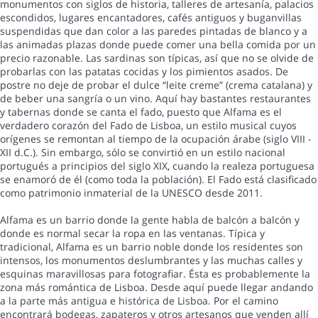
monumentos con siglos de historia, talleres de artesanía, palacios
escondidos, lugares encantadores, cafés antiguos y buganvillas
suspendidas que dan color a las paredes pintadas de blanco y a
las animadas plazas donde puede comer una bella comida por un
precio razonable. Las sardinas son típicas, así que no se olvide de
probarlas con las patatas cocidas y los pimientos asados. De
postre no deje de probar el dulce “leite creme” (crema catalana) y
de beber una sangría o un vino. Aquí hay bastantes restaurantes
y tabernas donde se canta el fado, puesto que Alfama es el
verdadero corazón del Fado de Lisboa, un estilo musical cuyos
orígenes se remontan al tiempo de la ocupación árabe (siglo VIII -
XII d.C.). Sin embargo, sólo se convirtió en un estilo nacional
portugués a principios del siglo XIX, cuando la realeza portuguesa
se enamoró de él (como toda la población). El Fado está clasificado
como patrimonio inmaterial de la UNESCO desde 2011.
Alfama es un barrio donde la gente habla de balcón a balcón y
donde es normal secar la ropa en las ventanas. Típica y
tradicional, Alfama es un barrio noble donde los residentes son
intensos, los monumentos deslumbrantes y las muchas calles y
esquinas maravillosas para fotografiar. Ésta es probablemente la
zona más romántica de Lisboa. Desde aquí puede llegar andando
a la parte más antigua e histórica de Lisboa. Por el camino
encontrará bodegas, zapateros y otros artesanos que venden allí