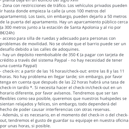
- Zona con restricciones de tráfico. Los vehículos privados pueden
ir hasta donde empieza la calle (a unos 100 metros del
apartamento). Los taxis, sin embargo, pueden dejarlo a 50 metros
de la puerta del apartamento. Hay un aparcamiento público cerca
(a 300 metros junto a la estación de Santa Apolonia y al rio por
8€/24h)
- acceso para silla de ruedas y adecuado para personas con
problemas de movilidad. No se olvide que el barrio puede ser un
desafío debido a las calles de adoquines.
- hay un depósito reembolsable de 350 € (a pagar con tarjeta de
crédito a través del sistema Paypal - no hay necesidad de tener
una cuenta Paypal)
- check-in: a partir de las 16 horas/check-out: entre las 8 y las 11
horas. No hay problema en llegar tarde; sin embargo, por favor
tenga en cuenta que después de las 22 horas habrá una tasa de
check-in tardío *. Si necesita hacer el check-in/check-out en un
horario diferente, por favor avísenos. Tendremos que ser tan
flexibles como sea posible, queremos que nuestros huéspedes se
sientan relajados y felices, sin embargo, todo dependerá del
hecho de poder causar interferencias con otras reservas.
- Además, si es necesario, en el momento del check-in o del check-
out, tendremos el gusto de guardar su equipaje en nuestra oficina
por unas horas, si posible.