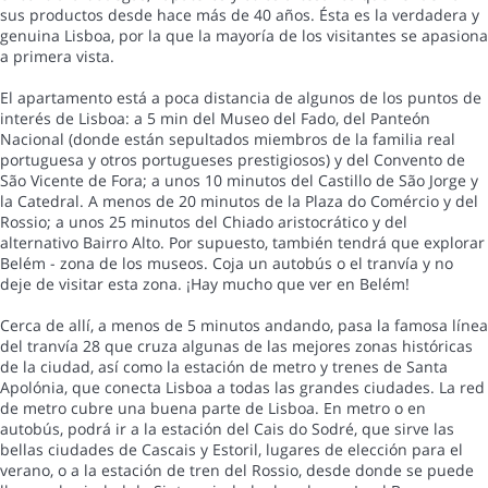
sus productos desde hace más de 40 años. Ésta es la verdadera y
genuina Lisboa, por la que la mayoría de los visitantes se apasiona
a primera vista.
El apartamento está a poca distancia de algunos de los puntos de
interés de Lisboa: a 5 min del Museo del Fado, del Panteón
Nacional (donde están sepultados miembros de la familia real
portuguesa y otros portugueses prestigiosos) y del Convento de
São Vicente de Fora; a unos 10 minutos del Castillo de São Jorge y
la Catedral. A menos de 20 minutos de la Plaza do Comércio y del
Rossio; a unos 25 minutos del Chiado aristocrático y del
alternativo Bairro Alto. Por supuesto, también tendrá que explorar
Belém - zona de los museos. Coja un autobús o el tranvía y no
deje de visitar esta zona. ¡Hay mucho que ver en Belém!
Cerca de allí, a menos de 5 minutos andando, pasa la famosa línea
del tranvía 28 que cruza algunas de las mejores zonas históricas
de la ciudad, así como la estación de metro y trenes de Santa
Apolónia, que conecta Lisboa a todas las grandes ciudades. La red
de metro cubre una buena parte de Lisboa. En metro o en
autobús, podrá ir a la estación del Cais do Sodré, que sirve las
bellas ciudades de Cascais y Estoril, lugares de elección para el
verano, o a la estación de tren del Rossio, desde donde se puede