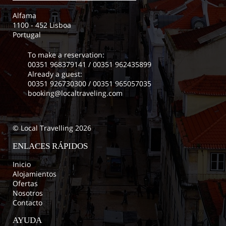
Alfama
1100 - 452 Lisboa
Portugal
To make a reservation:
00351 968379141
/
00351 962435899
Already a guest:
00351 926730300
/
00351 965057035
booking@localtraveling.com
© Local Travelling 2026
ENLACES RÁPIDOS
Inicio
Alojamientos
Ofertas
Nosotros
Contacto
AYUDA