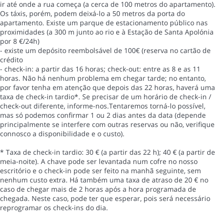
ir até onde a rua começa (a cerca de 100 metros do apartamento).
Os táxis, porém, podem deixá-lo a 50 metros da porta do
apartamento. Existe um parque de estacionamento público nas
proximidades (a 300 m junto ao rio e à Estação de Santa Apolónia
por 8 €/24h)
- existe um depósito reembolsável de 100€ (reserva no cartão de
crédito
- check-in: a partir das 16 horas; check-out: entre as 8 e as 11
horas. Não há nenhum problema em chegar tarde; no entanto,
por favor tenha em atenção que depois das 22 horas, haverá uma
taxa de check-in tardio*. Se precisar de um horário de check-in /
check-out diferente, informe-nos.Tentaremos torná-lo possível,
mas só podemos confirmar 1 ou 2 dias antes da data (depende
principalmente se interfere com outras reservas ou não, verifique
connosco a disponibilidade e o custo).
* Taxa de check-in tardio: 30 € (a partir das 22 h); 40 € (a partir de
meia-noite). A chave pode ser levantada num cofre no nosso
escritório e o check-in pode ser feito na manhã seguinte, sem
nenhum custo extra. Há também uma taxa de atraso de 20 € no
caso de chegar mais de 2 horas após a hora programada de
chegada. Neste caso, pode ter que esperar, pois será necessário
reprogramar os check-ins do dia.