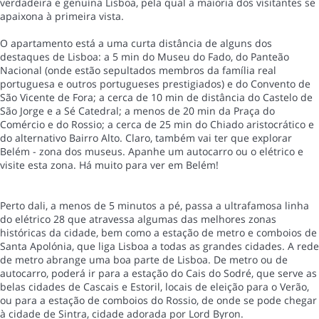
verdadeira e genuína Lisboa, pela qual a maioria dos visitantes se
apaixona à primeira vista.
O apartamento está a uma curta distância de alguns dos
destaques de Lisboa: a 5 min do Museu do Fado, do Panteão
Nacional (onde estão sepultados membros da família real
portuguesa e outros portugueses prestigiados) e do Convento de
São Vicente de Fora; a cerca de 10 min de distância do Castelo de
São Jorge e a Sé Catedral; a menos de 20 min da Praça do
Comércio e do Rossio; a cerca de 25 min do Chiado aristocrático e
do alternativo Bairro Alto. Claro, também vai ter que explorar
Belém - zona dos museus. Apanhe um autocarro ou o elétrico e
visite esta zona. Há muito para ver em Belém!
Perto dali, a menos de 5 minutos a pé, passa a ultrafamosa linha
do elétrico 28 que atravessa algumas das melhores zonas
históricas da cidade, bem como a estação de metro e comboios de
Santa Apolónia, que liga Lisboa a todas as grandes cidades. A rede
de metro abrange uma boa parte de Lisboa. De metro ou de
autocarro, poderá ir para a estação do Cais do Sodré, que serve as
belas cidades de Cascais e Estoril, locais de eleição para o Verão,
ou para a estação de comboios do Rossio, de onde se pode chegar
à cidade de Sintra, cidade adorada por Lord Byron.